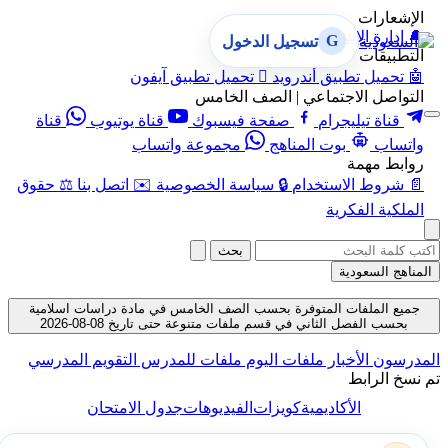
الإشعارات
🔔
إدارة الإشعارات
G
تسجيل الدخول
التطبيقات
🤖
تحميل تطبيق أندرويد

تحميل تطبيق آيفون
التواصل الاجتماعي | الصف الخامس
قناة تيليجرام
صفحة فيسبوك
قناة يوتيوب
قناة
واتساب
بوت المناهج
مجموعة واتساب
روابط مهمة
📄
شروط الاستخدام
🔒
سياسة الخصوصية
✉️
اتصل بنا
⚖️
حقوق
الملكية الفكرية
بحث
المناهج السعودية
جميع الملفات المتوفرة بحسب الصف الخامس في مادة دراسات اسلامية
بحسب الفصل الثاني في قسم ملفات متنوعة حتى تاريخ 08-08-2026
المدرسون
الأخبار
ملفات اليوم
ملفات للمدرس
التقويم المدرسي
تم نسخ الرابط
الأكاديمية
كويزات
الفيديوهات
جدول الامتحان