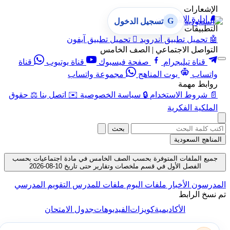
الإشعارات
🔔
إدارة الإشعارات
G
تسجيل الدخول
التطبيقات
🤖
تحميل تطبيق أندرويد

تحميل تطبيق آيفون
التواصل الاجتماعي | الصف الخامس
قناة تيليجرام
صفحة فيسبوك
قناة يوتيوب
قناة
واتساب
بوت المناهج
مجموعة واتساب
روابط مهمة
📄
شروط الاستخدام
🔒
سياسة الخصوصية
✉️
اتصل بنا
⚖️
حقوق
الملكية الفكرية
بحث
المناهج السعودية
جميع الملفات المتوفرة بحسب الصف الخامس في مادة اجتماعيات بحسب
الفصل الأول في قسم ملخصات وتقارير حتى تاريخ 10-08-2026
المدرسون
الأخبار
ملفات اليوم
ملفات للمدرس
التقويم المدرسي
تم نسخ الرابط
الأكاديمية
كويزات
الفيديوهات
جدول الامتحان