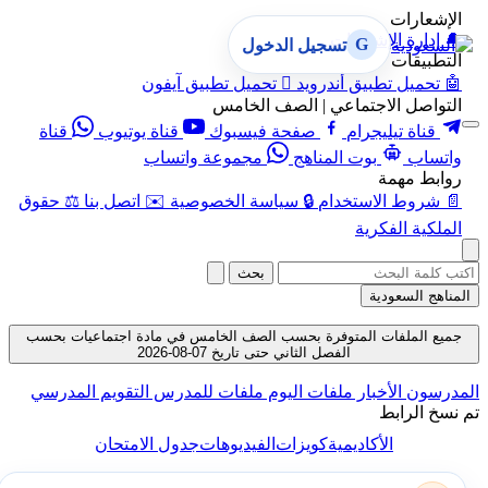
الإشعارات
🔔
إدارة الإشعارات
G
تسجيل الدخول
التطبيقات
🤖
تحميل تطبيق أندرويد

تحميل تطبيق آيفون
التواصل الاجتماعي | الصف الخامس
قناة تيليجرام
صفحة فيسبوك
قناة يوتيوب
قناة
واتساب
بوت المناهج
مجموعة واتساب
روابط مهمة
📄
شروط الاستخدام
🔒
سياسة الخصوصية
✉️
اتصل بنا
⚖️
حقوق
الملكية الفكرية
بحث
المناهج السعودية
جميع الملفات المتوفرة بحسب الصف الخامس في مادة اجتماعيات بحسب
الفصل الثاني حتى تاريخ 07-08-2026
المدرسون
الأخبار
ملفات اليوم
ملفات للمدرس
التقويم المدرسي
تم نسخ الرابط
الأكاديمية
كويزات
الفيديوهات
جدول الامتحان