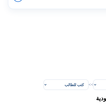
>>
دية