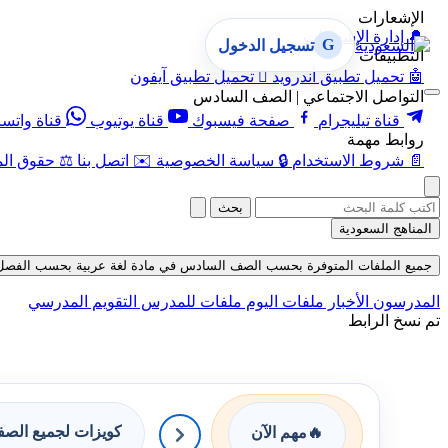
الإشعارات
🔔
إدارة الإشعارات
G
تسجيل الدخول
التطبيقات
🤖
تحميل تطبيق أندرويد

تحميل تطبيق آيفون
التواصل الاجتماعي | الصف السادس
قناة تيليجرام
صفحة فيسبوك
قناة يوتيوب
قناة واتس
روابط مهمة
📄
شروط الاستخدام
🔒
سياسة الخصوصية
✉️
اتصل بنا
⚖️
حقوق الم
بحث
المناهج السعودية
جميع الملفات المتوفرة بحسب الصف السادس في مادة لغة عربية بحسب الفصل الأول ف
المدرسون
الأخبار
ملفات اليوم
ملفات للمدرس
التقويم المدرسي
تم نسخ الرابط
كويزات لجميع الص
🔥
مهم الآن