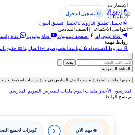
الإشعارات
🔔
إدارة الإشعارات
G
تسجيل الدخول
التطبيقات
🤖
تحميل تطبيق أندرويد

تحميل تطبيق آيفون
التواصل الاجتماعي | الصف السادس
قناة تيليجرام
صفحة فيسبوك
قناة يوتيوب
قناة واتس
روابط مهمة
📄
شروط الاستخدام
🔒
سياسة الخصوصية
✉️
اتصل بنا
⚖️
حقوق الم
بحث
المناهج السعودية
جميع الملفات المتوفرة بحسب الصف السادس في مادة دراسات اسلامية بحسب الفصل ا
المدرسون
الأخبار
ملفات اليوم
ملفات للمدرس
التقويم المدرسي
تم نسخ الرابط
كويزات لجميع الص
🔥
مهم الآن