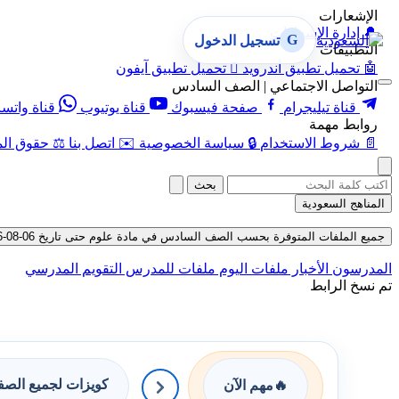
الإشعارات
🔔
إدارة الإشعارات
G
تسجيل الدخول
التطبيقات
🤖
تحميل تطبيق أندرويد

تحميل تطبيق آيفون
التواصل الاجتماعي | الصف السادس
قناة تيليجرام
صفحة فيسبوك
قناة يوتيوب
قناة واتس
روابط مهمة
📄
شروط الاستخدام
🔒
سياسة الخصوصية
✉️
اتصل بنا
⚖️
حقوق الم
بحث
المناهج السعودية
جميع الملفات المتوفرة بحسب الصف السادس في مادة علوم حتى تاريخ 06-08-2026
المدرسون
الأخبار
ملفات اليوم
ملفات للمدرس
التقويم المدرسي
تم نسخ الرابط
كويزات لجميع الص
🔥
مهم الآن