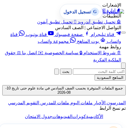
الإشعارات
🔔
إدارة الإشعارات
G
تسجيل الدخول
التطبيقات
🤖
تحميل تطبيق أندرويد

تحميل تطبيق آيفون
التواصل الاجتماعي | الصف السادس
قناة تيليجرام
صفحة فيسبوك
قناة يوتيوب
قناة
واتساب
بوت المناهج
مجموعة واتساب
روابط مهمة
📄
شروط الاستخدام
🔒
سياسة الخصوصية
✉️
اتصل بنا
⚖️
حقوق
الملكية الفكرية
بحث
المناهج السعودية
جميع الملفات المتوفرة بحسب الصف السادس في مادة علوم حتى تاريخ 10-
08-2026
المدرسون
الأخبار
ملفات اليوم
ملفات للمدرس
التقويم المدرسي
تم نسخ الرابط
الأكاديمية
كويزات
الفيديوهات
جدول الامتحان