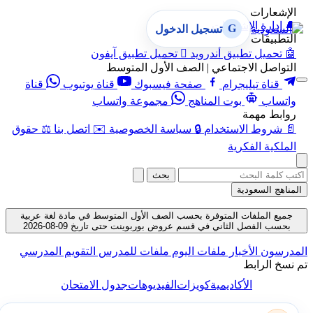
الإشعارات
🔔
إدارة الإشعارات
G
تسجيل الدخول
التطبيقات
🤖
تحميل تطبيق أندرويد

تحميل تطبيق آيفون
التواصل الاجتماعي | الصف الأول المتوسط
قناة تيليجرام
صفحة فيسبوك
قناة يوتيوب
قناة
واتساب
بوت المناهج
مجموعة واتساب
روابط مهمة
📄
شروط الاستخدام
🔒
سياسة الخصوصية
✉️
اتصل بنا
⚖️
حقوق
الملكية الفكرية
بحث
المناهج السعودية
جميع الملفات المتوفرة بحسب الصف الأول المتوسط في مادة لغة عربية
بحسب الفصل الثاني في قسم عروض بوربوينت حتى تاريخ 09-08-2026
المدرسون
الأخبار
ملفات اليوم
ملفات للمدرس
التقويم المدرسي
تم نسخ الرابط
الأكاديمية
كويزات
الفيديوهات
جدول الامتحان