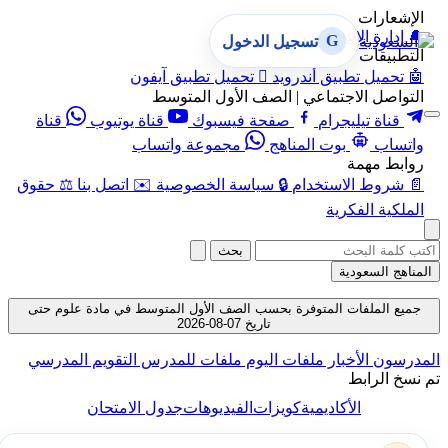
الإشعارات
🔔
إدارة الإشعارات
G
تسجيل الدخول
التطبيقات
🤖
تحميل تطبيق أندرويد

تحميل تطبيق آيفون
التواصل الاجتماعي | الصف الأول المتوسط
قناة تيليجرام
صفحة فيسبوك
قناة يوتيوب
قناة
واتساب
بوت المناهج
مجموعة واتساب
روابط مهمة
📄
شروط الاستخدام
🔒
سياسة الخصوصية
✉️
اتصل بنا
⚖️
حقوق
الملكية الفكرية
بحث
المناهج السعودية
جميع الملفات المتوفرة بحسب الصف الأول المتوسط في مادة علوم حتى
تاريخ 07-08-2026
المدرسون
الأخبار
ملفات اليوم
ملفات للمدرس
التقويم المدرسي
تم نسخ الرابط
الأكاديمية
كويزات
الفيديوهات
جدول الامتحان