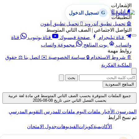
الإشعارات
🔔
إدارة الإشعارات
G
تسجيل الدخول
التطبيقات
🤖
تحميل تطبيق أندرويد

تحميل تطبيق آيفون
التواصل الاجتماعي | الصف الثاني المتوسط
قناة تيليجرام
صفحة فيسبوك
قناة يوتيوب
قناة
واتساب
بوت المناهج
مجموعة واتساب
روابط مهمة
📄
شروط الاستخدام
🔒
سياسة الخصوصية
✉️
اتصل بنا
⚖️
حقوق
الملكية الفكرية
بحث
المناهج السعودية
جميع الملفات المتوفرة بحسب الصف الثاني المتوسط في مادة لغة عربية
بحسب الفصل الثاني حتى تاريخ 08-08-2026
المدرسون
الأخبار
ملفات اليوم
ملفات للمدرس
التقويم المدرسي
تم نسخ الرابط
الأكاديمية
كويزات
الفيديوهات
جدول الامتحان