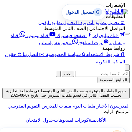
الإشعارات
🔔
إدارة الإشعارات
G
تسجيل الدخول
التطبيقات
🤖
تحميل تطبيق أندرويد

تحميل تطبيق آيفون
التواصل الاجتماعي | الصف الثاني المتوسط
قناة تيليجرام
صفحة فيسبوك
قناة يوتيوب
قناة
واتساب
بوت المناهج
مجموعة واتساب
روابط مهمة
📄
شروط الاستخدام
🔒
سياسة الخصوصية
✉️
اتصل بنا
⚖️
حقوق
الملكية الفكرية
بحث
المناهج السعودية
جميع الملفات المتوفرة بحسب الصف الثاني المتوسط في مادة لغة انجليزية
بحسب الفصل الثاني في قسم ملفات المدرس حتى تاريخ 07-08-2026
المدرسون
الأخبار
ملفات اليوم
ملفات للمدرس
التقويم المدرسي
تم نسخ الرابط
الأكاديمية
كويزات
الفيديوهات
جدول الامتحان