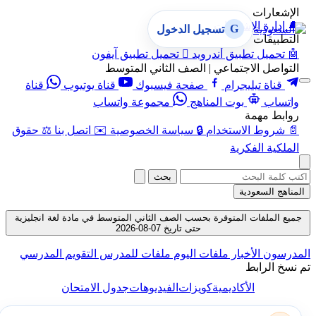
الإشعارات
🔔
إدارة الإشعارات
G
تسجيل الدخول
التطبيقات
🤖
تحميل تطبيق أندرويد

تحميل تطبيق آيفون
التواصل الاجتماعي | الصف الثاني المتوسط
قناة تيليجرام
صفحة فيسبوك
قناة يوتيوب
قناة
واتساب
بوت المناهج
مجموعة واتساب
روابط مهمة
📄
شروط الاستخدام
🔒
سياسة الخصوصية
✉️
اتصل بنا
⚖️
حقوق
الملكية الفكرية
بحث
المناهج السعودية
جميع الملفات المتوفرة بحسب الصف الثاني المتوسط في مادة لغة انجليزية
حتى تاريخ 07-08-2026
المدرسون
الأخبار
ملفات اليوم
ملفات للمدرس
التقويم المدرسي
تم نسخ الرابط
الأكاديمية
كويزات
الفيديوهات
جدول الامتحان