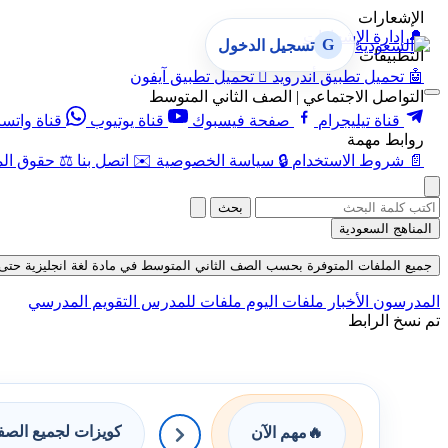
الإشعارات
🔔
إدارة الإشعارات
G
تسجيل الدخول
التطبيقات
🤖
تحميل تطبيق أندرويد

تحميل تطبيق آيفون
التواصل الاجتماعي | الصف الثاني المتوسط
قناة تيليجرام
صفحة فيسبوك
قناة يوتيوب
قناة واتس
روابط مهمة
📄
شروط الاستخدام
🔒
سياسة الخصوصية
✉️
اتصل بنا
⚖️
حقوق الم
بحث
المناهج السعودية
جميع الملفات المتوفرة بحسب الصف الثاني المتوسط في مادة لغة انجليزية حتى تاريخ 06-8
المدرسون
الأخبار
ملفات اليوم
ملفات للمدرس
التقويم المدرسي
تم نسخ الرابط
كويزات لجميع الص
🔥
مهم الآن