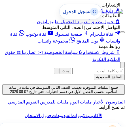
الإشعارات
🔔
إدارة الإشعارات
G
تسجيل الدخول
التطبيقات
🤖
تحميل تطبيق أندرويد

تحميل تطبيق آيفون
التواصل الاجتماعي | الصف الثاني المتوسط
قناة تيليجرام
صفحة فيسبوك
قناة يوتيوب
قناة
واتساب
بوت المناهج
مجموعة واتساب
روابط مهمة
📄
شروط الاستخدام
🔒
سياسة الخصوصية
✉️
اتصل بنا
⚖️
حقوق
الملكية الفكرية
بحث
المناهج السعودية
جميع الملفات المتوفرة بحسب الصف الثاني المتوسط في مادة دراسات
اسلامية بحسب الفصل الأول في قسم اختبارات حتى تاريخ 07-08-2026
المدرسون
الأخبار
ملفات اليوم
ملفات للمدرس
التقويم المدرسي
تم نسخ الرابط
الأكاديمية
كويزات
الفيديوهات
جدول الامتحان