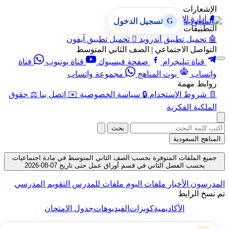
الإشعارات
🔔
إدارة الإشعارات
G
تسجيل الدخول
التطبيقات
🤖
تحميل تطبيق أندرويد

تحميل تطبيق آيفون
التواصل الاجتماعي | الصف الثاني المتوسط
قناة تيليجرام
صفحة فيسبوك
قناة يوتيوب
قناة
واتساب
بوت المناهج
مجموعة واتساب
روابط مهمة
📄
شروط الاستخدام
🔒
سياسة الخصوصية
✉️
اتصل بنا
⚖️
حقوق
الملكية الفكرية
بحث
المناهج السعودية
جميع الملفات المتوفرة بحسب الصف الثاني المتوسط في مادة اجتماعيات
بحسب الفصل الثاني في قسم أوراق عمل حتى تاريخ 07-08-2026
المدرسون
الأخبار
ملفات اليوم
ملفات للمدرس
التقويم المدرسي
تم نسخ الرابط
الأكاديمية
كويزات
الفيديوهات
جدول الامتحان