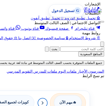
الإشعارات
🔔
إدارة الإشعارات
G
تسجيل الدخول
التطبيقات
🤖
تحميل تطبيق أندرويد

تحميل تطبيق آيفون
التواصل الاجتماعي | الصف الثالث المتوسط
قناة تيليجرام
صفحة فيسبوك
قناة يوتيوب
قناة واتس
روابط مهمة
📄
شروط الاستخدام
🔒
سياسة الخصوصية
✉️
اتصل بنا
⚖️
حقوق الم
بحث
المناهج السعودية
جميع الملفات المتوفرة بحسب الصف الثالث المتوسط في مادة لغة عربية بحسب الفصل
المدرسون
الأخبار
ملفات اليوم
ملفات للمدرس
التقويم المدرسي
تم نسخ الرابط
كويزات لجميع الص
🔥
مهم الآن