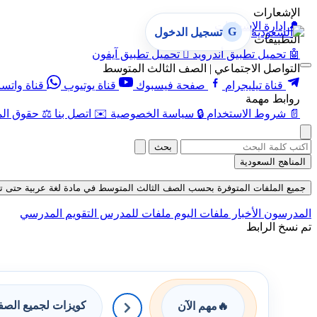
الإشعارات
🔔
إدارة الإشعارات
G
تسجيل الدخول
التطبيقات
🤖
تحميل تطبيق أندرويد

تحميل تطبيق آيفون
التواصل الاجتماعي | الصف الثالث المتوسط
قناة تيليجرام
صفحة فيسبوك
قناة يوتيوب
قناة واتس
روابط مهمة
📄
شروط الاستخدام
🔒
سياسة الخصوصية
✉️
اتصل بنا
⚖️
حقوق الم
بحث
المناهج السعودية
جميع الملفات المتوفرة بحسب الصف الثالث المتوسط في مادة لغة عربية حتى تاريخ 07-08-
المدرسون
الأخبار
ملفات اليوم
ملفات للمدرس
التقويم المدرسي
تم نسخ الرابط
كويزات لجميع الص
🔥
مهم الآن