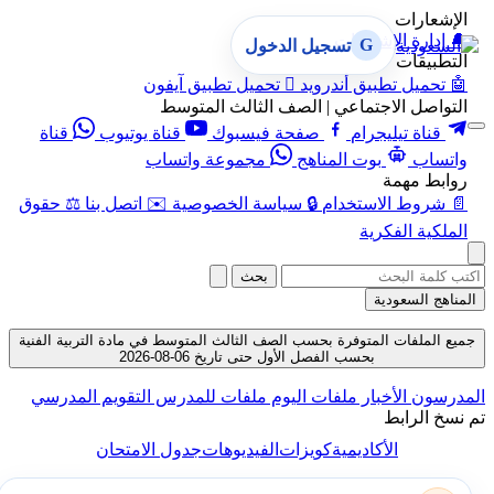
الإشعارات
🔔
إدارة الإشعارات
G
تسجيل الدخول
التطبيقات
🤖
تحميل تطبيق أندرويد

تحميل تطبيق آيفون
التواصل الاجتماعي | الصف الثالث المتوسط
قناة تيليجرام
صفحة فيسبوك
قناة يوتيوب
قناة
واتساب
بوت المناهج
مجموعة واتساب
روابط مهمة
📄
شروط الاستخدام
🔒
سياسة الخصوصية
✉️
اتصل بنا
⚖️
حقوق
الملكية الفكرية
بحث
المناهج السعودية
جميع الملفات المتوفرة بحسب الصف الثالث المتوسط في مادة التربية الفنية
بحسب الفصل الأول حتى تاريخ 06-08-2026
المدرسون
الأخبار
ملفات اليوم
ملفات للمدرس
التقويم المدرسي
تم نسخ الرابط
الأكاديمية
كويزات
الفيديوهات
جدول الامتحان