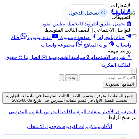
الإشعارات
🔔
إدارة الإشعارات
G
تسجيل الدخول
التطبيقات
🤖
تحميل تطبيق أندرويد

تحميل تطبيق آيفون
التواصل الاجتماعي | الصف الثالث المتوسط
قناة تيليجرام
صفحة فيسبوك
قناة يوتيوب
قناة
واتساب
بوت المناهج
مجموعة واتساب
روابط مهمة
📄
شروط الاستخدام
🔒
سياسة الخصوصية
✉️
اتصل بنا
⚖️
حقوق
الملكية الفكرية
بحث
المناهج السعودية
جميع الملفات المتوفرة بحسب الصف الثالث المتوسط في مادة لغة انجليزية
بحسب الفصل الأول في قسم ملفات المدرس حتى تاريخ 06-08-2026
المدرسون
الأخبار
ملفات اليوم
ملفات للمدرس
التقويم المدرسي
تم نسخ الرابط
الأكاديمية
كويزات
الفيديوهات
جدول الامتحان