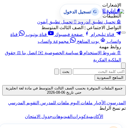
الإشعارات
🔔
إدارة الإشعارات
G
تسجيل الدخول
التطبيقات
🤖
تحميل تطبيق أندرويد

تحميل تطبيق آيفون
التواصل الاجتماعي | الصف الثالث المتوسط
قناة تيليجرام
صفحة فيسبوك
قناة يوتيوب
قناة
واتساب
بوت المناهج
مجموعة واتساب
روابط مهمة
📄
شروط الاستخدام
🔒
سياسة الخصوصية
✉️
اتصل بنا
⚖️
حقوق
الملكية الفكرية
بحث
المناهج السعودية
جميع الملفات المتوفرة بحسب الصف الثالث المتوسط في مادة لغة انجليزية
حتى تاريخ 06-08-2026
المدرسون
الأخبار
ملفات اليوم
ملفات للمدرس
التقويم المدرسي
تم نسخ الرابط
الأكاديمية
كويزات
الفيديوهات
جدول الامتحان