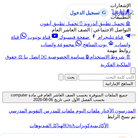
الإشعارات
🔔
إدارة الإشعارات
G
تسجيل الدخول
التطبيقات
🤖
تحميل تطبيق أندرويد

تحميل تطبيق آيفون
التواصل الاجتماعي | الصف العاشر العام
قناة تيليجرام
صفحة فيسبوك
قناة يوتيوب
قناة
واتساب
بوت المناهج
مجموعة واتساب
روابط مهمة
📄
شروط الاستخدام
🔒
سياسة الخصوصية
✉️
اتصل بنا
⚖️
حقوق
الملكية الفكرية
بحث
المناهج الإماراتية
جميع الملفات المتوفرة بحسب الصف العاشر العام في مادة computer
بحسب الفصل الأول حتى تاريخ 06-08-2026
المدرسون
الأخبار
ملفات اليوم
ملفات للمدرس
التقويم المدرسي
تم نسخ الرابط
QnA
الأكاديمية
كويزات
الهياكل
الفيديوهات