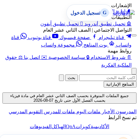
الإشعارات
🔔
إدارة الإشعارات
G
تسجيل الدخول
التطبيقات
🤖
تحميل تطبيق أندرويد

تحميل تطبيق آيفون
التواصل الاجتماعي | الصف الثاني عشر العام
قناة تيليجرام
صفحة فيسبوك
قناة يوتيوب
قناة
واتساب
بوت المناهج
مجموعة واتساب
روابط مهمة
📄
شروط الاستخدام
🔒
سياسة الخصوصية
✉️
اتصل بنا
⚖️
حقوق
الملكية الفكرية
بحث
المناهج الإماراتية
جميع الملفات المتوفرة بحسب الصف الثاني عشر العام في مادة فيزياء
بحسب الفصل الأول حتى تاريخ 07-08-2026
المدرسون
الأخبار
ملفات اليوم
ملفات للمدرس
التقويم المدرسي
تم نسخ الرابط
QnA
الأكاديمية
كويزات
الهياكل
الفيديوهات