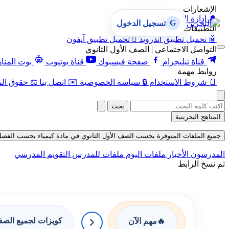
الإشعارات
🔔
إدارة الإشعارات
G
تسجيل الدخول
التطبيقات
🤖
تحميل تطبيق أندرويد

تحميل تطبيق آيفون
التواصل الاجتماعي | الصف الأول الثانوي
قناة تيليجرام
صفحة فيسبوك
قناة يوتيوب
بوت المنا
روابط مهمة
📄
شروط الاستخدام
🔒
سياسة الخصوصية
✉️
اتصل بنا
⚖️
حقوق الم
بحث
المناهج البحرينية
جميع الملفات المتوفرة بحسب الصف الأول الثانوي في مادة كيمياء بحسب الفصل الثاني ح
المدرسون
الأخبار
ملفات اليوم
ملفات للمدرس
التقويم المدرسي
تم نسخ الرابط
كويزات لجميع الص
🔥
مهم الآن