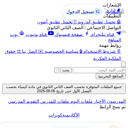
الإشعارات
🔔
إدارة الإشعارات
G
تسجيل الدخول
التطبيقات
🤖
تحميل تطبيق أندرويد

تحميل تطبيق آيفون
التواصل الاجتماعي | الصف الثاني الثانوي
قناة تيليجرام
صفحة فيسبوك
قناة يوتيوب
بوت
المناهج
روابط مهمة
📄
شروط الاستخدام
🔒
سياسة الخصوصية
✉️
اتصل بنا
⚖️
حقوق
الملكية الفكرية
بحث
المناهج البحرينية
جميع الملفات المتوفرة بحسب الصف الثاني الثانوي في مادة كيمياء بحسب
الفصل الأول حتى تاريخ 06-08-2026
المدرسون
الأخبار
ملفات اليوم
ملفات للمدرس
التقويم المدرسي
تم نسخ الرابط
الأكاديمية
كويزات