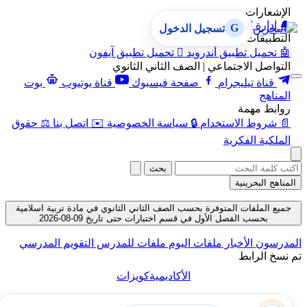
الإشعارات
🔔
إدارة الإشعارات
G
تسجيل الدخول
التطبيقات
🤖
تحميل تطبيق أندرويد

تحميل تطبيق آيفون
التواصل الاجتماعي | الصف الثاني الثانوي
قناة تيليجرام
صفحة فيسبوك
قناة يوتيوب
بوت
المناهج
روابط مهمة
📄
شروط الاستخدام
🔒
سياسة الخصوصية
✉️
اتصل بنا
⚖️
حقوق
الملكية الفكرية
بحث
المناهج البحرينية
جميع الملفات المتوفرة بحسب الصف الثاني الثانوي في مادة تربية اسلامية
بحسب الفصل الأول في قسم اختبارات حتى تاريخ 09-08-2026
المدرسون
الأخبار
ملفات اليوم
ملفات للمدرس
التقويم المدرسي
تم نسخ الرابط
الأكاديمية
كويزات