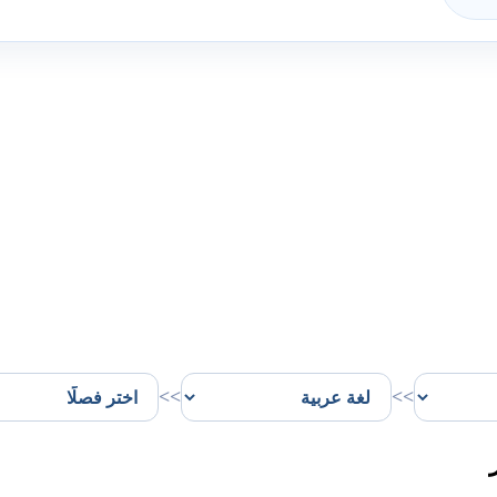
>>
>>