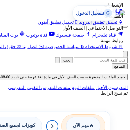
الإشعارات
🔔
إدارة الإشعارات
G
تسجيل الدخول
التطبيقات
🤖
تحميل تطبيق أندرويد

تحميل تطبيق آيفون
التواصل الاجتماعي | الصف الأول
قناة تيليجرام
صفحة فيسبوك
قناة يوتيوب
بوت المنا
روابط مهمة
📄
شروط الاستخدام
🔒
سياسة الخصوصية
✉️
اتصل بنا
⚖️
حقوق الم
بحث
المناهج
جميع الملفات المتوفرة بحسب الصف الأول في مادة لغة عربية حتى تاريخ 06-08-2026
المدرسون
الأخبار
ملفات اليوم
ملفات للمدرس
التقويم المدرسي
تم نسخ الرابط
كويزات لجميع الص
🔥
مهم الآن