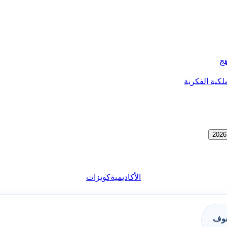
هج
لكية الفكرية
الأكاديمية
كويزات
فوف