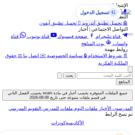
الإشعارات
🔔
إدارة الإشعارات
G
تسجيل الدخول
التطبيقات
🤖
تحميل تطبيق أندرويد

تحميل تطبيق آيفون
التواصل الاجتماعي | أخبار
قناة تيليجرام
صفحة فيسبوك
قناة يوتيوب
قناة
واتساب
بوت المناهج
روابط مهمة
📄
شروط الاستخدام
🔒
سياسة الخصوصية
✉️
اتصل بنا
⚖️
حقوق
الملكية الفكرية
بحث
المناهج
جميع الملفات المتوفرة بحسب أخبار في مادة exam بحسب الفصل الثاني
في قسم ملفات متنوعة حتى تاريخ 08-08-2026
المدرسون
الأخبار
ملفات اليوم
ملفات للمدرس
التقويم المدرسي
تم نسخ الرابط
الأكاديمية
كويزات