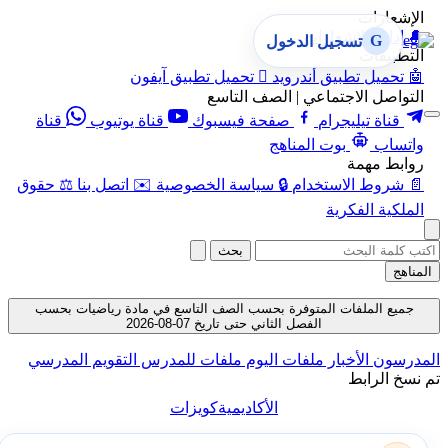
الإشعارات
🔔
إدارة الإشعارات
G
تسجيل الدخول
التطبيقات
🤖
تحميل تطبيق أندرويد

تحميل تطبيق آيفون
التواصل الاجتماعي | الصف التاسع
قناة تيليجرام
صفحة فيسبوك
قناة يوتيوب
قناة
واتساب
بوت المناهج
روابط مهمة
📄
شروط الاستخدام
🔒
سياسة الخصوصية
✉️
اتصل بنا
⚖️
حقوق
الملكية الفكرية
بحث
المناهج
جميع الملفات المتوفرة بحسب الصف التاسع في مادة رياضيات بحسب
الفصل الثاني حتى تاريخ 07-08-2026
المدرسون
الأخبار
ملفات اليوم
ملفات للمدرس
التقويم المدرسي
تم نسخ الرابط
الأكاديمية
كويزات