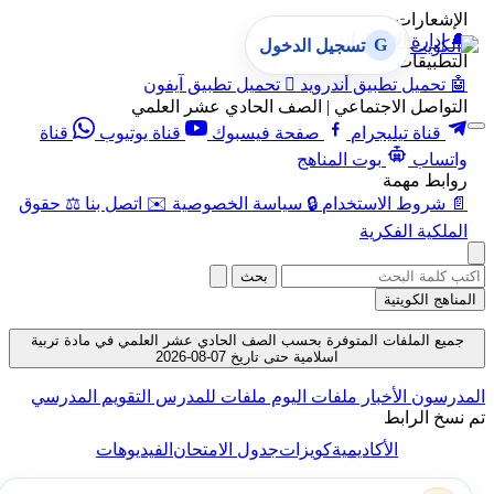
الإشعارات
🔔
إدارة الإشعارات
G
تسجيل الدخول
التطبيقات
🤖
تحميل تطبيق أندرويد

تحميل تطبيق آيفون
التواصل الاجتماعي | الصف الحادي عشر العلمي
قناة تيليجرام
صفحة فيسبوك
قناة يوتيوب
قناة
واتساب
بوت المناهج
روابط مهمة
📄
شروط الاستخدام
🔒
سياسة الخصوصية
✉️
اتصل بنا
⚖️
حقوق
الملكية الفكرية
بحث
المناهج الكويتية
جميع الملفات المتوفرة بحسب الصف الحادي عشر العلمي في مادة تربية
اسلامية حتى تاريخ 07-08-2026
المدرسون
الأخبار
ملفات اليوم
ملفات للمدرس
التقويم المدرسي
تم نسخ الرابط
الأكاديمية
كويزات
جدول الامتحان
الفيديوهات