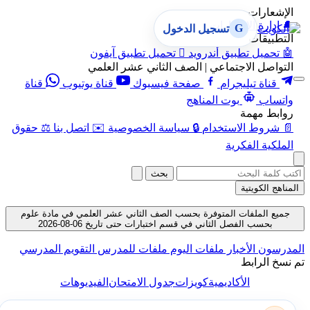
الإشعارات
🔔
إدارة الإشعارات
G
تسجيل الدخول
التطبيقات
🤖
تحميل تطبيق أندرويد

تحميل تطبيق آيفون
التواصل الاجتماعي | الصف الثاني عشر العلمي
قناة تيليجرام
صفحة فيسبوك
قناة يوتيوب
قناة
واتساب
بوت المناهج
روابط مهمة
📄
شروط الاستخدام
🔒
سياسة الخصوصية
✉️
اتصل بنا
⚖️
حقوق
الملكية الفكرية
بحث
المناهج الكويتية
جميع الملفات المتوفرة بحسب الصف الثاني عشر العلمي في مادة علوم
بحسب الفصل الثاني في قسم اختبارات حتى تاريخ 06-08-2026
المدرسون
الأخبار
ملفات اليوم
ملفات للمدرس
التقويم المدرسي
تم نسخ الرابط
الأكاديمية
كويزات
جدول الامتحان
الفيديوهات