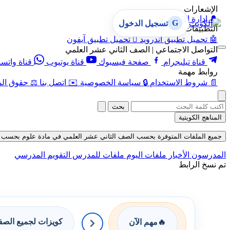
الإشعارات
🔔
إدارة الإشعارات
G
تسجيل الدخول
التطبيقات
🤖
تحميل تطبيق أندرويد

تحميل تطبيق آيفون
التواصل الاجتماعي | الصف الثاني عشر العلمي
قناة تيليجرام
صفحة فيسبوك
قناة يوتيوب
قناة واتس
روابط مهمة
📄
شروط الاستخدام
🔒
سياسة الخصوصية
✉️
اتصل بنا
⚖️
حقوق الم
بحث
المناهج الكويتية
جميع الملفات المتوفرة بحسب الصف الثاني عشر العلمي في مادة علوم بحسب الفصل ا
المدرسون
الأخبار
ملفات اليوم
ملفات للمدرس
التقويم المدرسي
تم نسخ الرابط
كويزات لجميع الص
🔥
مهم الآن