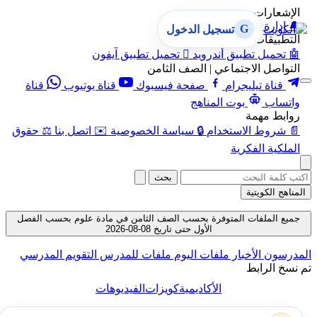
الإشعارات
🔔
إدارة الإشعارات
G
تسجيل الدخول
التطبيقات
🤖
تحميل تطبيق أندرويد

تحميل تطبيق آيفون
التواصل الاجتماعي | الصف الثامن
قناة تيليجرام
صفحة فيسبوك
قناة يوتيوب
قناة
واتساب
بوت المناهج
روابط مهمة
📄
شروط الاستخدام
🔒
سياسة الخصوصية
✉️
اتصل بنا
⚖️
حقوق
الملكية الفكرية
بحث
المناهج الكويتية
جميع الملفات المتوفرة بحسب الصف الثامن في مادة علوم بحسب الفصل
الأول حتى تاريخ 08-08-2026
المدرسون
الأخبار
ملفات اليوم
ملفات للمدرس
التقويم المدرسي
تم نسخ الرابط
الأكاديمية
كويزات
الفيديوهات