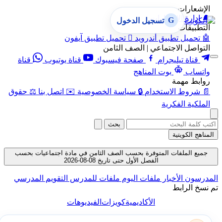
الإشعارات
🔔
إدارة الإشعارات
G
تسجيل الدخول
التطبيقات
🤖
تحميل تطبيق أندرويد

تحميل تطبيق آيفون
التواصل الاجتماعي | الصف الثامن
قناة تيليجرام
صفحة فيسبوك
قناة يوتيوب
قناة
واتساب
بوت المناهج
روابط مهمة
📄
شروط الاستخدام
🔒
سياسة الخصوصية
✉️
اتصل بنا
⚖️
حقوق
الملكية الفكرية
بحث
المناهج الكويتية
جميع الملفات المتوفرة بحسب الصف الثامن في مادة اجتماعيات بحسب
الفصل الأول حتى تاريخ 08-08-2026
المدرسون
الأخبار
ملفات اليوم
ملفات للمدرس
التقويم المدرسي
تم نسخ الرابط
الأكاديمية
كويزات
الفيديوهات