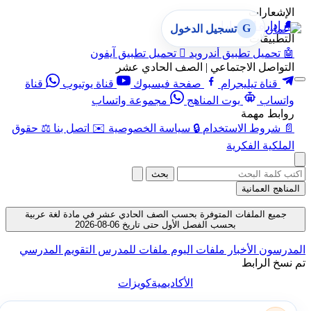
الإشعارات
🔔
إدارة الإشعارات
G
تسجيل الدخول
التطبيقات
🤖
تحميل تطبيق أندرويد

تحميل تطبيق آيفون
التواصل الاجتماعي | الصف الحادي عشر
قناة تيليجرام
صفحة فيسبوك
قناة يوتيوب
قناة
واتساب
بوت المناهج
مجموعة واتساب
روابط مهمة
📄
شروط الاستخدام
🔒
سياسة الخصوصية
✉️
اتصل بنا
⚖️
حقوق
الملكية الفكرية
بحث
المناهج العمانية
جميع الملفات المتوفرة بحسب الصف الحادي عشر في مادة لغة عربية
بحسب الفصل الأول حتى تاريخ 06-08-2026
المدرسون
الأخبار
ملفات اليوم
ملفات للمدرس
التقويم المدرسي
تم نسخ الرابط
الأكاديمية
كويزات