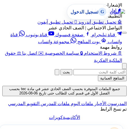
الإشعارات
🔔
إدارة الإشعارات
G
تسجيل الدخول
التطبيقات
🤖
تحميل تطبيق أندرويد

تحميل تطبيق آيفون
التواصل الاجتماعي | الصف الحادي عشر
قناة تيليجرام
صفحة فيسبوك
قناة يوتيوب
قناة
واتساب
بوت المناهج
مجموعة واتساب
روابط مهمة
📄
شروط الاستخدام
🔒
سياسة الخصوصية
✉️
اتصل بنا
⚖️
حقوق
الملكية الفكرية
بحث
المناهج العمانية
جميع الملفات المتوفرة بحسب الصف الحادي عشر في مادة tec بحسب
الفصل الأول في قسم كتب للطالب حتى تاريخ 06-08-2026
المدرسون
الأخبار
ملفات اليوم
ملفات للمدرس
التقويم المدرسي
تم نسخ الرابط
الأكاديمية
كويزات