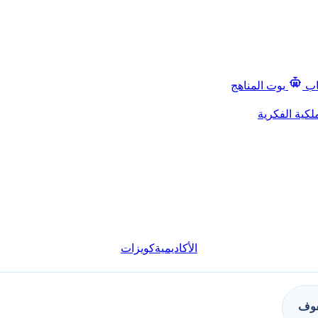
اب
بوت المناهج
لكية الفكرية
الأكاديمية
كويزات
فوف