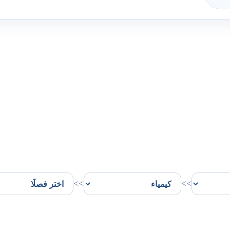
>>
>>