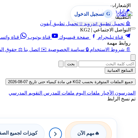
الإشعارات
🔔
إدارة الإشعارات
G
تسجيل الدخول
التطبيقات
🤖
تحميل تطبيق أندرويد

تحميل تطبيق آيفون
التواصل الاجتماعي | KG2
قناة تيليجرام
صفحة فيسبوك
قناة يوتيوب
قناة واتس
روابط مهمة
📄
شروط الاستخدام
🔒
سياسة الخصوصية
✉️
اتصل بنا
⚖️
حقوق الم
بحث
المناهج العمانية
جميع الملفات المتوفرة بحسب KG2 في مادة كيمياء حتى تاريخ 07-08-2026
المدرسون
الأخبار
ملفات اليوم
ملفات للمدرس
التقويم المدرسي
تم نسخ الرابط
كويزات لجميع الص
🔥
مهم الآن