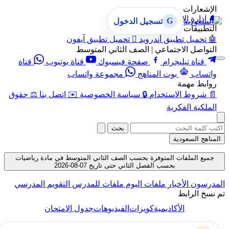
الإشعارات
🔔
إدارة الإشعارات
G
تسجيل الدخول
التطبيقات
🤖
تحميل تطبيق أندرويد

تحميل تطبيق آيفون
التواصل الاجتماعي | الصف الثاني المتوسط
قناة تيليجرام
صفحة فيسبوك
قناة يوتيوب
قناة
واتساب
بوت المناهج
مجموعة واتساب
روابط مهمة
📄
شروط الاستخدام
🔒
سياسة الخصوصية
✉️
اتصل بنا
⚖️
حقوق
الملكية الفكرية
بحث
المناهج السعودية
جميع الملفات المتوفرة بحسب الصف الثاني المتوسط في مادة رياضيات
بحسب الفصل الثاني حتى تاريخ 07-08-2026
المدرسون
الأخبار
ملفات اليوم
ملفات للمدرس
التقويم المدرسي
تم نسخ الرابط
الأكاديمية
كويزات
الفيديوهات
جدول الامتحان