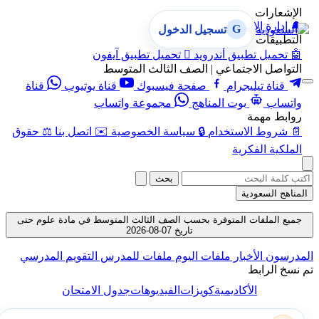
الإشعارات
🔔
إدارة الإشعارات
G
تسجيل الدخول
التطبيقات
🤖
تحميل تطبيق أندرويد

تحميل تطبيق آيفون
التواصل الاجتماعي | الصف الثالث المتوسط
قناة تيليجرام
صفحة فيسبوك
قناة يوتيوب
قناة
واتساب
بوت المناهج
مجموعة واتساب
روابط مهمة
📄
شروط الاستخدام
🔒
سياسة الخصوصية
✉️
اتصل بنا
⚖️
حقوق
الملكية الفكرية
بحث
المناهج السعودية
جميع الملفات المتوفرة بحسب الصف الثالث المتوسط في مادة علوم حتى
تاريخ 07-08-2026
المدرسون
الأخبار
ملفات اليوم
ملفات للمدرس
التقويم المدرسي
تم نسخ الرابط
الأكاديمية
كويزات
الفيديوهات
جدول الامتحان