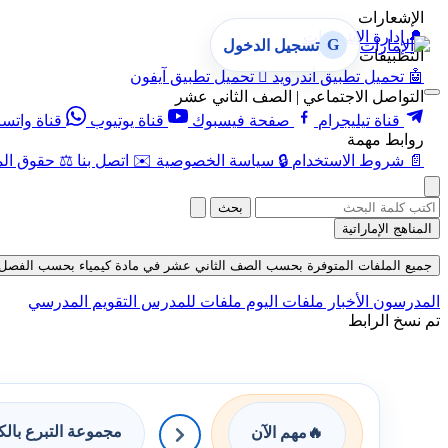
الإشعارات
🔔
إدارة الإشعارات
G
تسجيل الدخول
التطبيقات
🤖
تحميل تطبيق أندرويد

تحميل تطبيق آيفون
التواصل الاجتماعي | الصف الثاني عشر
قناة تيليجرام
صفحة فيسبوك
قناة يوتيوب
قناة واتس
روابط مهمة
📄
شروط الاستخدام
🔒
سياسة الخصوصية
✉️
اتصل بنا
⚖️
حقوق الم
بحث
المناهج الإماراتية
جميع الملفات المتوفرة بحسب الصف الثاني عشر في مادة كيمياء بحسب الفصل الثاني حتى
المدرسون
الأخبار
ملفات اليوم
ملفات للمدرس
التقويم المدرسي
تم نسخ الرابط
مجموعة التبرع بال
🔥
مهم الآن