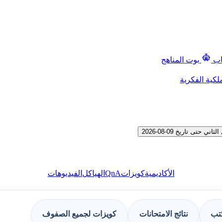
اب
بوت المناهج
لكية الفكرية
 تاريخ 09-08-2026
QnA
الأكاديمية
كويزات
الهياكل
الفيديوهات
كتب
نتائج الامتحانات
كويزات لجميع الصفوف